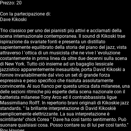
Prezzo: 20
Con la partecipazione di:
Dave Kikoski
Trio classico per uno dei pianisti più attivi e acclamati della
scena internazionale contemporanea. Il sound di Kikoski trae
ispirazione da svariate fonti e presenta un distillato
sapientemente equilibrato della storia del piano del jazz, vista
attraverso l 'ottica di un musicista che ne vive l 'evoluzione
costantemente in prima linea da oltre due decenni sulla scena
di New York. Tutto ciò insieme ad un bagaglio lessicale
jazzistico apparentemente inesauribile, porta David Kikoski a
fornire invariabilmente dal vivo un set di grande forza
espressiva e peso specifico che risoluta assolutamente
convincente. Al suo fianco per questa unica data milanese, una
delle sezioni ritmiche più esperte della scena nazionale con il
batterista milanese Tony Arco ed il contrabbassista ligue
Massimiliano Rolff. In repertorio brani originali di Kikoskie jazz
standards. " la brillante interpretazione di David Kikoskiè
semplicemente elettrizzante. La sua interpretazione è
scintillante" chick Corea " Dave ha così tanto sentimento. Può
suonare qualsiasi cosa. Posso contare su di lui per così tanto."
Roy Haynes